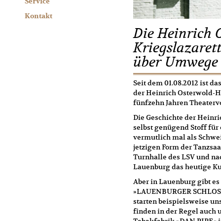
Service
Kontakt
Die Heinrich O
Kriegslazaret
über Umwege 
Seit dem 01.08.2012 ist da
der Heinrich Osterwold-Ha
fünfzehn Jahren Theatervo
Die Geschichte der Heinr
selbst genügend Stoff für 
vermutlich mal als Schwei
jetzigen Form der Tanzsaa
Turnhalle des LSV und na
Lauenburg das heutige Ku
Aber in Lauenburg gibt es
»LAUENBURGER SCHLOSSP
starten beispielsweise un
finden in der Regel auch u
Tabakfabrik »DAN PIPE« in