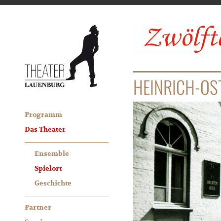
HEINRICH-OS
Programm
Das Theater
Ensemble
Spielort
Geschichte
Partner